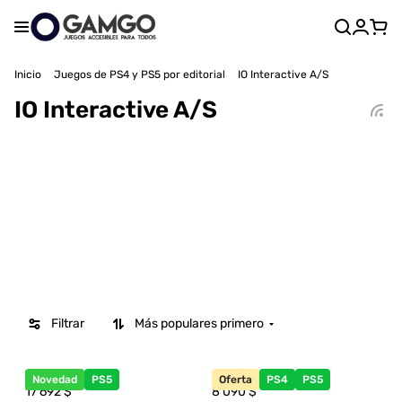
Inicio
Juegos de PS4 y PS5 por editorial
IO Interactive A/S
IO Interactive A/S
Filtrar
Más populares primero
Novedad
PS5
Oferta
PS4
PS5
17 692
$
8 090
$