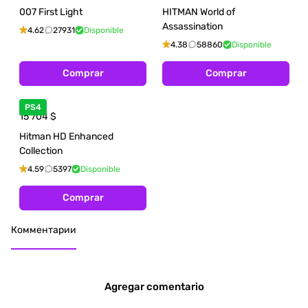
007 First Light
HITMAN World of
Assassination
4.62
27931
Disponible
4.38
58860
Disponible
Comprar
Comprar
PS4
15 704
$
Hitman HD Enhanced
Collection
4.59
5397
Disponible
Comprar
Комментарии
Agregar comentario