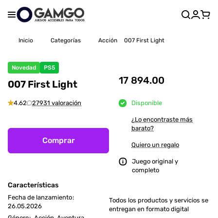
Inicio
Categorías
Acción
007 First Light
Novedad
PS5
17 894.00
007 First Light
4.62
27931 valoración
Disponible
¿Lo encontraste más
barato?
Comprar
Quiero un regalo
Juego original y
completo
Características
Fecha de lanzamiento
:
Todos los productos y servicios se
26.05.2026
entregan en formato digital
Género
:
Acción, Aventura,