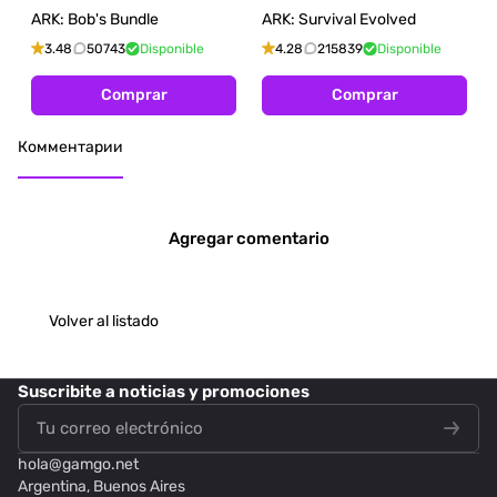
ARK: Bob's Bundle
ARK: Survival Evolved
3.48
50743
Disponible
4.28
215839
Disponible
Comprar
Comprar
Комментарии
Agregar comentario
Volver al listado
Suscribite
a noticias y promociones
hola@
gamgo.net
Argentina, Buenos Aires