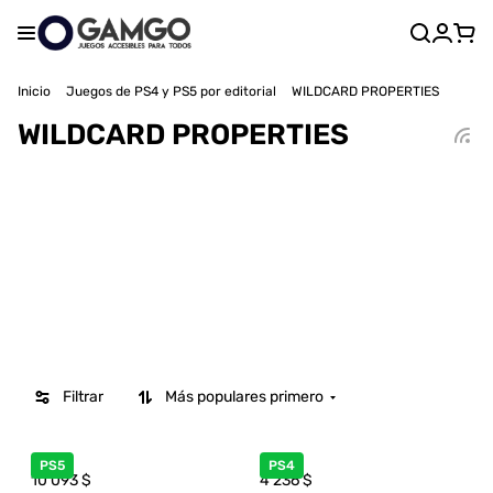
Inicio
Juegos de PS4 y PS5 por editorial
WILDCARD PROPERTIES
WILDCARD PROPERTIES
Filtrar
Más populares primero
PS5
PS4
10 093
$
4 236
$