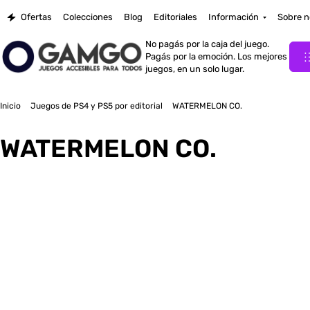
Ofertas
Colecciones
Blog
Editoriales
Información
Sobre n
No pagás por la caja del juego.
Pagás por la emoción. Los mejores
juegos, en un solo lugar.
Inicio
Juegos de PS4 y PS5 por editorial
WATERMELON CO.
WATERMELON CO.