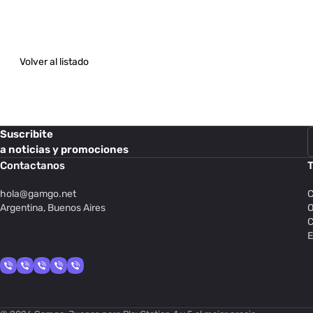
Volver al listado
Suscribite
a noticias y promociones
Contactanos
T
hola@
gamgo.net
C
Argentina, Buenos Aires
O
C
E