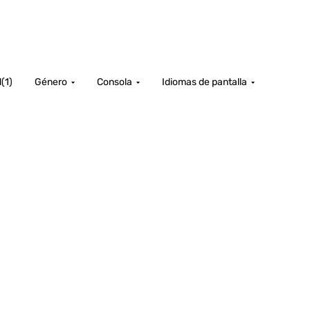
d
(
1
)
Género
Consola
Idiomas de pantalla