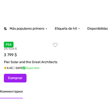
Más populares primero
Etiqueta de hit
Disponibilida
PS4
25 326 $
3 799
$
Pier Solar and the Great Architects
4.43
2693
Disponible
Comprar
Комментарии