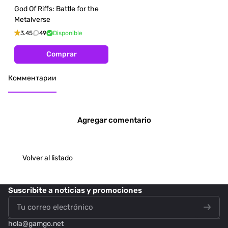
God Of Riffs: Battle for the
Metalverse
3.45
49
Disponible
Comprar
Комментарии
Agregar comentario
Volver al listado
Suscribite
a noticias y promociones
hola@
gamgo.net