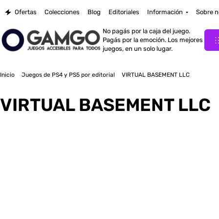
Ofertas
Colecciones
Blog
Editoriales
Información
Sobre n
No pagás por la caja del juego.
Pagás por la emoción. Los mejores
juegos, en un solo lugar.
Inicio
Juegos de PS4 y PS5 por editorial
VIRTUAL BASEMENT LLC
VIRTUAL BASEMENT LLC