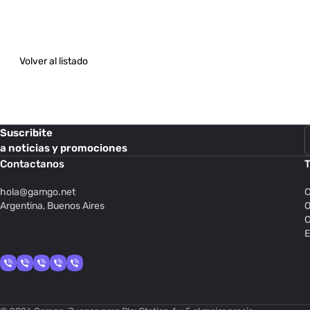
Volver al listado
Suscribite
a noticias y promociones
Contactanos
T
hola@
gamgo.net
C
Argentina, Buenos Aires
O
C
E