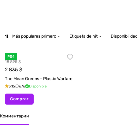
Más populares primero
Etiqueta de hit
Disponibilida
PS4
18 895 $
2 835
$
The Mean Greens - Plastic Warfare
3.15
676
Disponible
Comprar
Комментарии