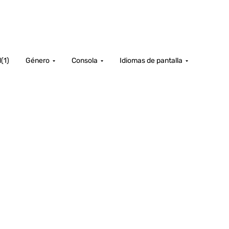
d
(
1
)
Género
Consola
Idiomas de pantalla