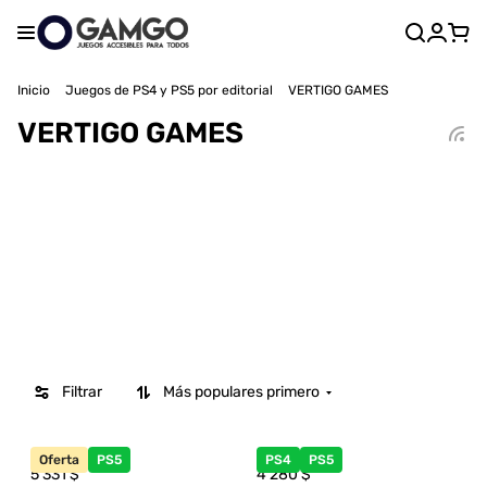
Inicio
Juegos de PS4 y PS5 por editorial
VERTIGO GAMES
VERTIGO GAMES
Filtrar
Más populares primero
Oferta
PS5
PS4
PS5
5 331
$
4 280
$