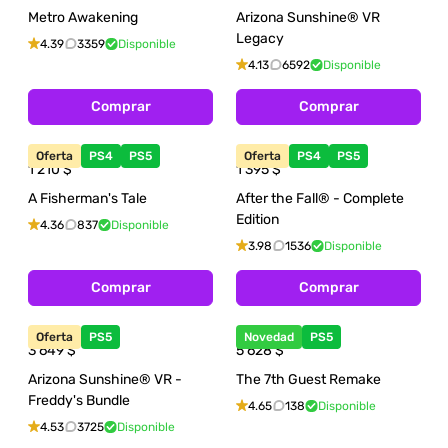
Metro Awakening
Arizona Sunshine® VR
Legacy
4.39
3359
Disponible
4.13
6592
Disponible
Comprar
Comprar
Oferta
PS4
PS5
Oferta
PS4
PS5
1 210
$
1 395
$
A Fisherman's Tale
After the Fall® - Complete
Edition
4.36
837
Disponible
3.98
1536
Disponible
Comprar
Comprar
Oferta
PS5
Novedad
PS5
3 649
$
5 628
$
Arizona Sunshine® VR -
The 7th Guest Remake
Freddy's Bundle
4.65
138
Disponible
4.53
3725
Disponible