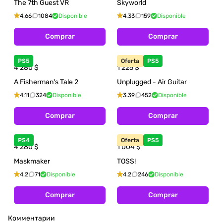
The 7th Guest VR
Skyworld
4.66
1084
Disponible
4.33
159
Disponible
Comprar
Comprar
PS5
Oferta
PS5
4 280
$
1 225
$
A Fisherman's Tale 2
Unplugged - Air Guitar
4.11
324
Disponible
3.39
452
Disponible
Comprar
Comprar
PS4
Oferta
PS5
4 280
$
1 004
$
Maskmaker
TOSS!
4.2
71
Disponible
4.2
246
Disponible
Comprar
Comprar
Комментарии