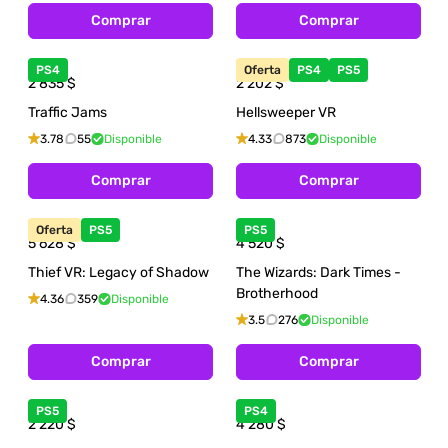
Comprar
Comprar
PS4
Oferta
PS4
PS5
2 835
$
2 202
$
Traffic Jams
Hellsweeper VR
3.78
55
Disponible
4.33
873
Disponible
Comprar
Comprar
Oferta
PS5
PS5
5 628
$
4 520
$
Thief VR: Legacy of Shadow
The Wizards: Dark Times -
Brotherhood
4.36
359
Disponible
3.5
276
Disponible
Comprar
Comprar
PS5
PS4
2 220
$
4 280
$