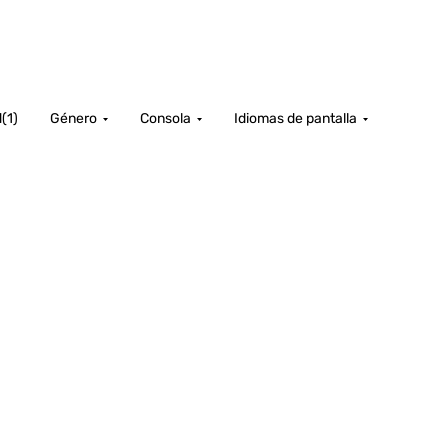
d
(
1
)
Género
Consola
Idiomas de pantalla