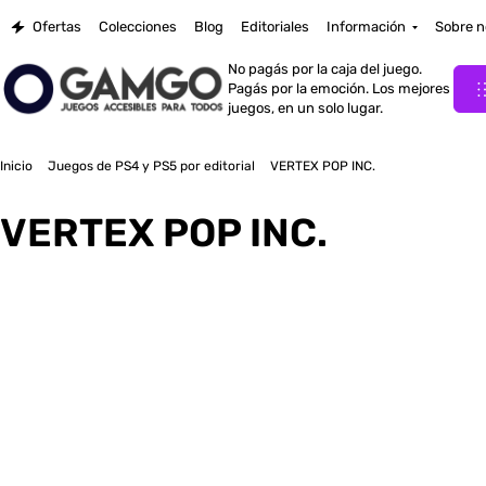
Ofertas
Colecciones
Blog
Editoriales
Información
Sobre n
No pagás por la caja del juego.
Pagás por la emoción. Los mejores
juegos, en un solo lugar.
Inicio
Juegos de PS4 y PS5 por editorial
VERTEX POP INC.
VERTEX POP INC.