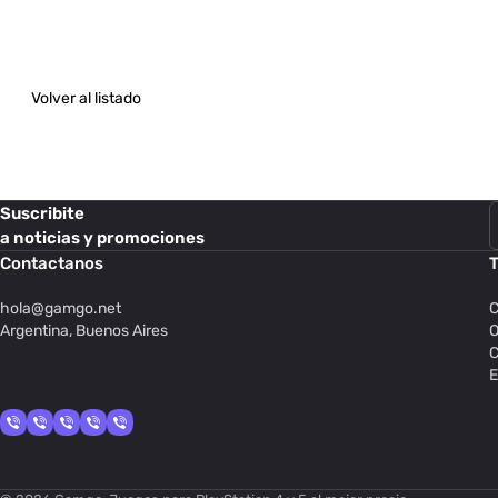
Volver al listado
Suscribite
a noticias y promociones
Contactanos
T
hola@
gamgo.net
C
Argentina, Buenos Aires
O
C
E