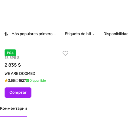
Más populares primero
Etiqueta de hit
Disponibilida
PS4
18 895 $
2 835
$
WE ARE DOOMED
3.55
1527
Disponible
Comprar
Комментарии