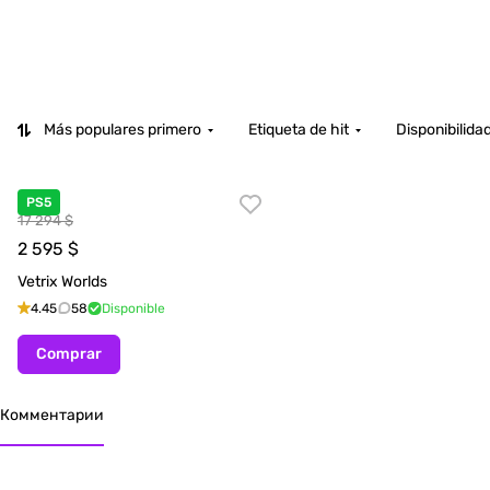
Más populares primero
Etiqueta de hit
Disponibilida
PS5
17 294 $
2 595
$
Vetrix Worlds
4.45
58
Disponible
Comprar
Комментарии