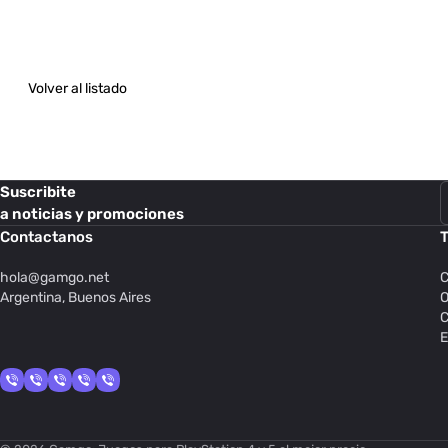
Volver al listado
Suscribite
a noticias y promociones
Contactanos
T
hola@
gamgo.net
C
Argentina, Buenos Aires
O
C
E