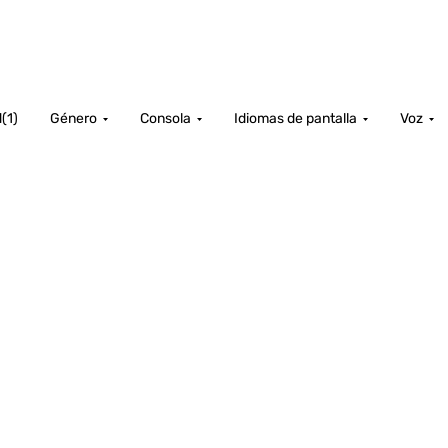
d
(
1
)
Género
Consola
Idiomas de pantalla
Voz