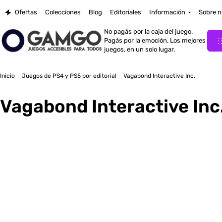
Ofertas
Colecciones
Blog
Editoriales
Información
Sobre n
No pagás por la caja del juego.
Pagás por la emoción. Los mejores
juegos, en un solo lugar.
Inicio
Juegos de PS4 y PS5 por editorial
Vagabond Interactive Inc.
Vagabond Interactive Inc