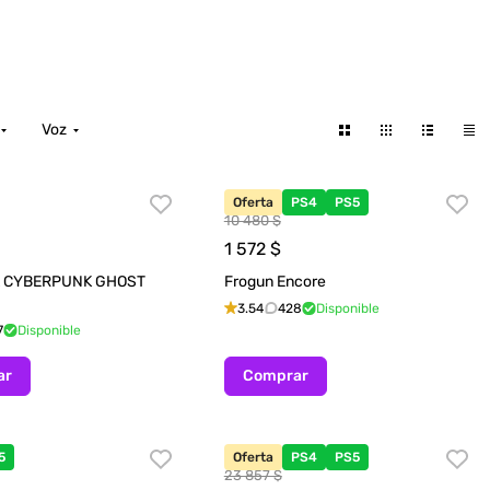
Voz
Oferta
PS4
PS5
10 480 $
1 572
$
A CYBERPUNK GHOST
Frogun Encore
3.54
428
Disponible
7
Disponible
ar
Comprar
5
Oferta
PS4
PS5
23 857 $