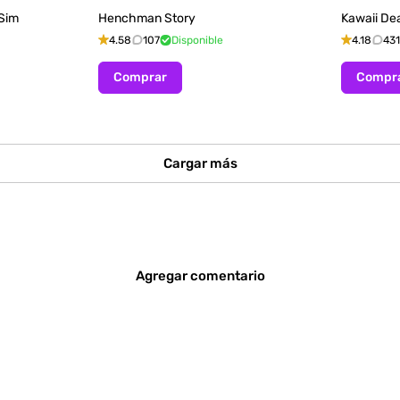
 Sim
Henchman Story
Kawaii De
4.58
107
Disponible
4.18
431
Comprar
Compr
Cargar más
Agregar comentario