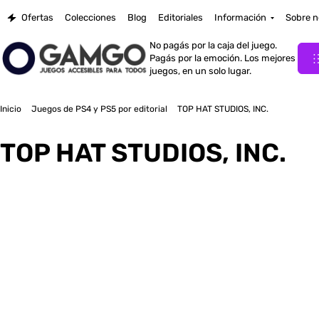
Ofertas
Colecciones
Blog
Editoriales
Información
Sobre n
No pagás por la caja del juego.
Pagás por la emoción. Los mejores
juegos, en un solo lugar.
Inicio
Juegos de PS4 y PS5 por editorial
TOP HAT STUDIOS, INC.
TOP HAT STUDIOS, INC.