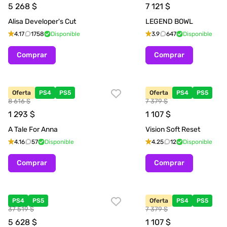
5 268
$
7 121
$
Alisa Developer's Cut
LEGEND BOWL
4.17
1758
Disponible
3.9
647
Disponible
Comprar
Comprar
Oferta
PS4
PS5
Oferta
PS4
PS5
8 616 $
7 379 $
1 293
$
1 107
$
A Tale For Anna
Vision Soft Reset
4.16
57
Disponible
4.25
12
Disponible
Comprar
Comprar
PS4
PS5
Oferta
PS4
PS5
37 519 $
7 379 $
5 628
$
1 107
$