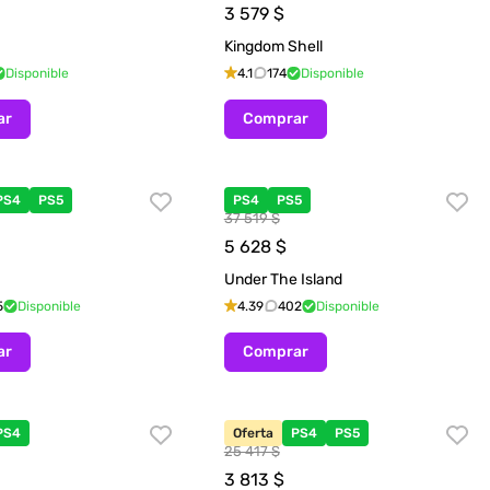
3 579
$
Kingdom Shell
Disponible
4.1
174
Disponible
ar
Comprar
PS4
PS5
PS4
PS5
37 519 $
5 628
$
Under The Island
5
Disponible
4.39
402
Disponible
ar
Comprar
PS4
Oferta
PS4
PS5
25 417 $
3 813
$