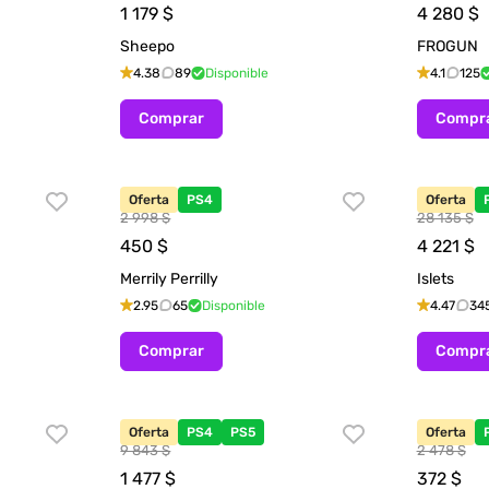
1 179
$
4 280
$
Sheepo
FROGUN
4.38
89
Disponible
4.1
125
Comprar
Compr
Oferta
PS4
Oferta
2 998 $
28 135 $
450
$
4 221
$
Merrily Perrilly
Islets
2.95
65
Disponible
4.47
34
Comprar
Compr
Oferta
PS4
PS5
Oferta
9 843 $
2 478 $
1 477
$
372
$