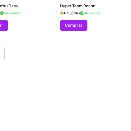
athu Desu
Hyper Team Recon
Disponible
4.35
143
Disponible
ar
Comprar