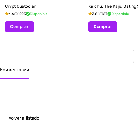
Crypt Custodian
Kaichu: The Kaiju Dating
4.6
1223
Disponible
3.81
27
Disponible
Comprar
Comprar
Комментарии
Volver al listado