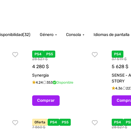
isponibilidad
(
32
)
Género
Consola
Idiomas de pantalla
PS4
PS5
PS4
28 527 $
37 519 $
4 280
$
5 628
$
Synergia
SENSE - 
STORY
4.24
353
Disponible
4.36
22
Comprar
Compr
Oferta
PS4
PS5
PS4
PS
7 860 $
28 527 $