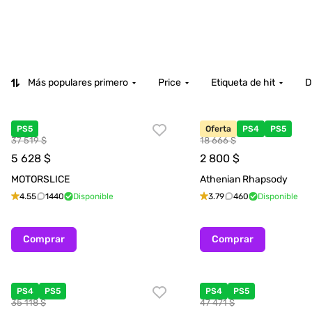
Más populares primero
Price
Etiqueta de hit
D
PS5
Oferta
PS4
PS5
37 519 $
18 666 $
5 628
$
2 800
$
MOTORSLICE
Athenian Rhapsody
4.55
1440
Disponible
3.79
460
Disponible
Comprar
Comprar
PS4
PS5
PS4
PS5
35 118 $
47 471 $