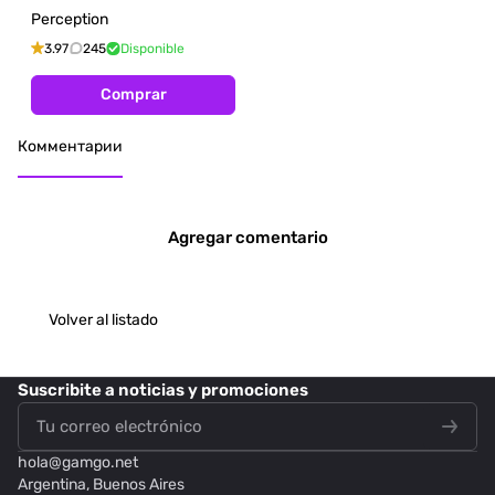
Perception
3.97
245
Disponible
Comprar
Комментарии
Agregar comentario
Volver al listado
Suscribite
a noticias y promociones
hola@
gamgo.net
Argentina, Buenos Aires