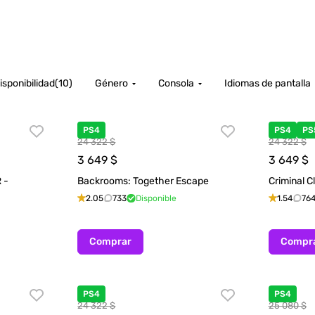
isponibilidad
(
10
)
Género
Consola
Idiomas de pantalla
PS4
PS4
PS
24 322 $
24 322 $
3 649
$
3 649
$
 -
Backrooms: Together Escape
Criminal C
2.05
733
Disponible
1.54
76
Comprar
Compr
PS4
PS4
24 322 $
25 080 $