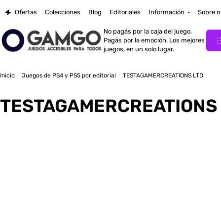
Ofertas
Colecciones
Blog
Editoriales
Información
Sobre n
No pagás por la caja del juego.
Pagás por la emoción. Los mejores
juegos, en un solo lugar.
Inicio
Juegos de PS4 y PS5 por editorial
TESTAGAMERCREATIONS LTD
TESTAGAMERCREATIONS 