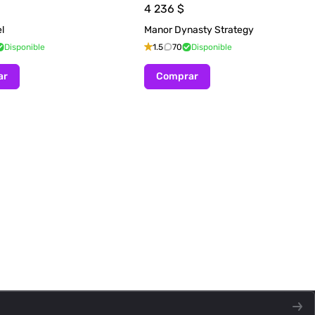
4 236
$
l
Manor Dynasty Strategy
Disponible
1.5
70
Disponible
ar
Comprar