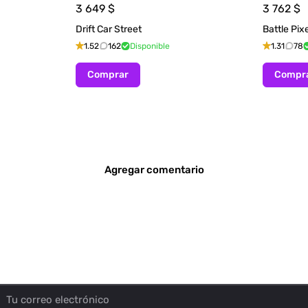
3 649
$
3 762
$
Drift Car Street
Battle Pixe
1.52
162
Disponible
1.31
78
Comprar
Compr
Agregar comentario