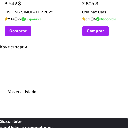
3 649
$
2 806
$
FISHING SIMULATOR 2025
Chained Cars
2.13
72
Disponible
3.2
5
Disponible
Comprar
Comprar
Комментарии
Volver al listado
Suscribite
a noticias y promociones