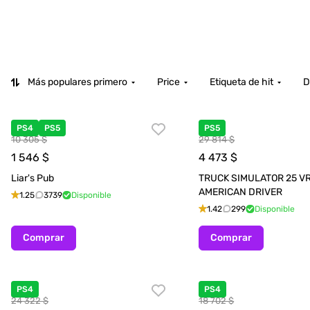
Más populares primero
Price
Etiqueta de hit
D
PS4
PS5
PS5
10 305 $
29 814 $
1 546
$
4 473
$
Liar's Pub
TRUCK SIMULATOR 25 VR
AMERICAN DRIVER
1.25
3739
Disponible
1.42
299
Disponible
Comprar
Comprar
PS4
PS4
24 322 $
18 702 $