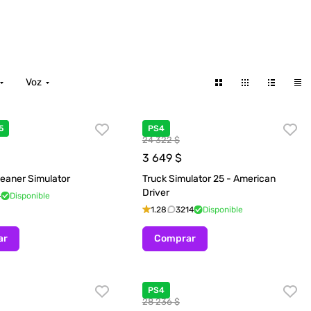
Voz
5
PS4
24 322 $
3 649
$
leaner Simulator
Truck Simulator 25 - American
Driver
4
Disponible
1.28
3214
Disponible
ar
Comprar
PS4
28 236 $