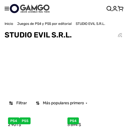
Inicio
Juegos de PS4 y PS5 por editorial
STUDIO EVIL S.R.L.
STUDIO EVIL S.R.L.
Filtrar
Más populares primero
PS4
PS5
PS4
2 901
$
5 694
$