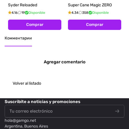
Syder Reloaded
Super Cane Magic ZERO
4.16
19
Disponible
4.34
358
Disponible
Comprar
Comprar
Комментарии
Agregar comentario
Volver al listado
Suscribite
a noticias y promociones
hola@
gamgo.net
Argentina, Buenos Aires