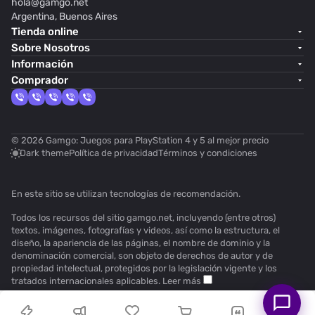
hola@
gamgo.net
Argentina, Buenos Aires
Tienda online
Sobre Nosotros
Información
Comprador
© 2026 Gamgo: Juegos para PlayStation 4 y 5 al mejor precio
Dark theme
Política de privacidad
Términos y condiciones
En este sitio se utilizan
tecnologías de recomendación
.
Todos los recursos del sitio gamgo.net, incluyendo (entre otros)
textos, imágenes, fotografías y videos, así como la estructura, el
diseño, la apariencia de las páginas, el nombre de dominio y la
denominación comercial, son objeto de derechos de autor y de
propiedad intelectual, protegidos por la legislación vigente y los
tratados internacionales aplicables.
Leer más