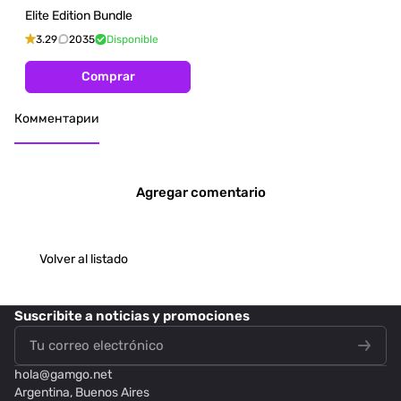
Elite Edition Bundle
3.29
2035
Disponible
Comprar
Комментарии
Agregar comentario
Volver al listado
Suscribite
a noticias y promociones
hola@
gamgo.net
Argentina, Buenos Aires