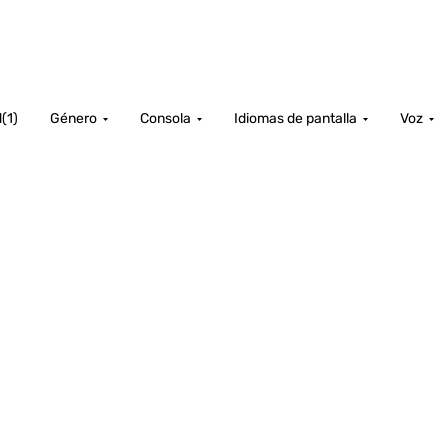
d
(
1
)
Género
Consola
Idiomas de pantalla
Voz