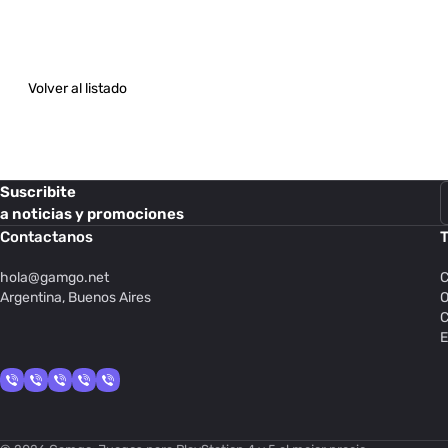
Volver al listado
Suscribite
a noticias y promociones
Contactanos
T
hola@
gamgo.net
C
Argentina, Buenos Aires
O
C
E