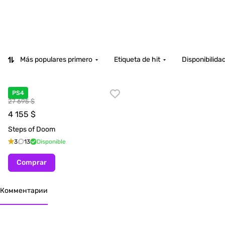
Más populares primero
Etiqueta de hit
Disponibilida
PS4
27 695 $
4 155
$
Steps of Doom
3
13
Disponible
Comprar
Комментарии