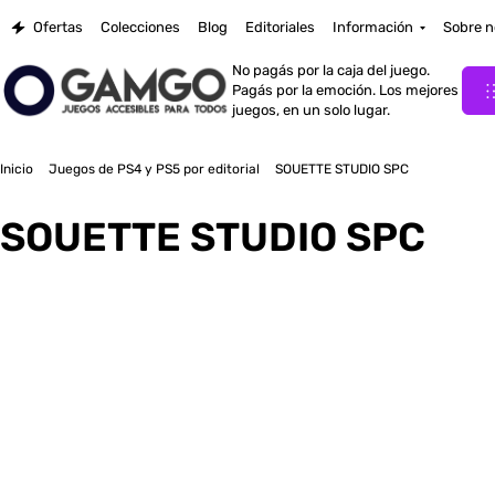
Ofertas
Colecciones
Blog
Editoriales
Información
Sobre n
No pagás por la caja del juego.
Pagás por la emoción. Los mejores
juegos, en un solo lugar.
Inicio
Juegos de PS4 y PS5 por editorial
SOUETTE STUDIO SPC
SOUETTE STUDIO SPC