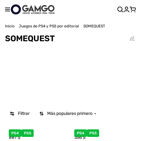
Inicio
Juegos de PS4 y PS5 por editorial
SOMEQUEST
SOMEQUEST
Filtrar
Más populares primero
PS4
PS5
PS4
PS5
887
$
356
$