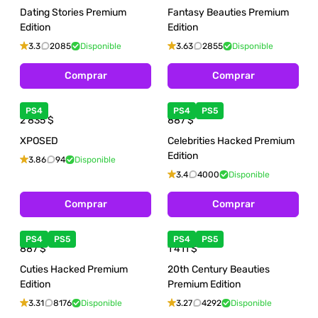
Dating Stories Premium
Fantasy Beauties Premium
Edition
Edition
3.3
2085
Disponible
3.63
2855
Disponible
Comprar
Comprar
PS4
PS4
PS5
2 835
$
887
$
XPOSED
Celebrities Hacked Premium
Edition
3.86
94
Disponible
3.4
4000
Disponible
Comprar
Comprar
PS4
PS5
PS4
PS5
887
$
1 411
$
Cuties Hacked Premium
20th Century Beauties
Edition
Premium Edition
3.31
8176
Disponible
3.27
4292
Disponible