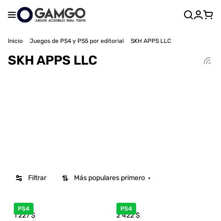
Inicio
Juegos de PS4 y PS5 por editorial
SKH APPS LLC
SKH APPS LLC
Filtrar
Más populares primero
PS4
PS4
1 227
$
2 422
$