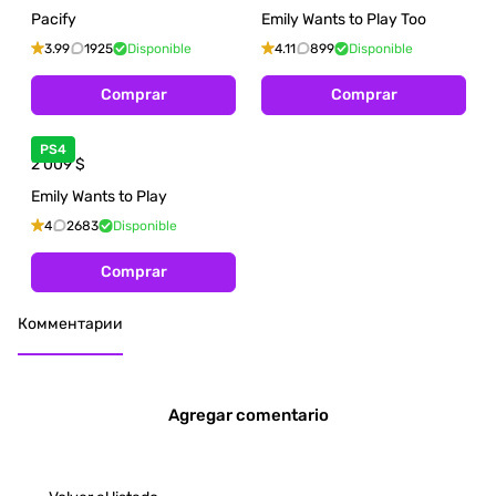
Pacify
Emily Wants to Play Too
3.99
1925
Disponible
4.11
899
Disponible
Comprar
Comprar
PS4
2 009
$
Emily Wants to Play
4
2683
Disponible
Comprar
Комментарии
Agregar comentario