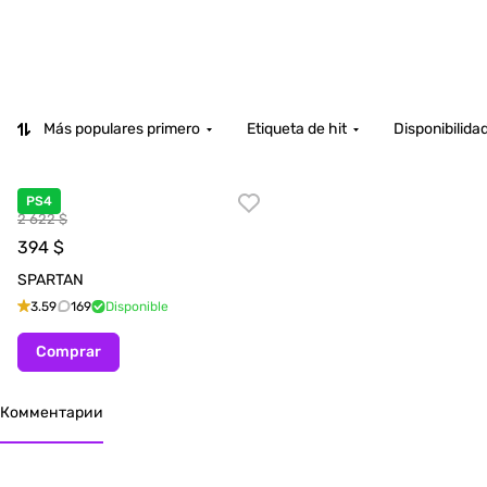
Más populares primero
Etiqueta de hit
Disponibilida
PS4
2 622 $
394
$
SPARTAN
3.59
169
Disponible
Comprar
Комментарии