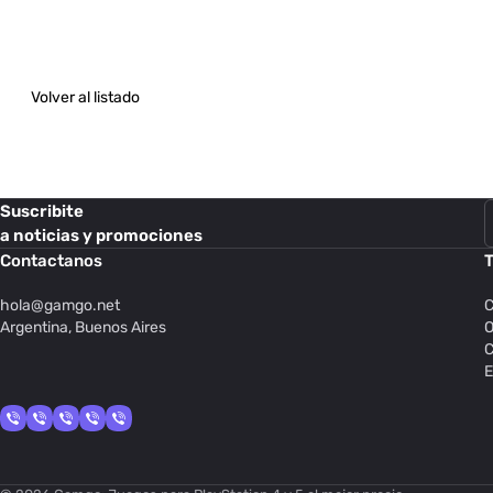
Volver al listado
Suscribite
a noticias y promociones
Contactanos
T
hola@
gamgo.net
C
Argentina, Buenos Aires
O
C
E