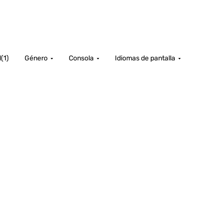
d
(
1
)
Género
Consola
Idiomas de pantalla