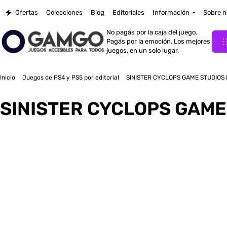
Ofertas
Colecciones
Blog
Editoriales
Información
Sobre n
No pagás por la caja del juego.
Pagás por la emoción. Los mejores
juegos, en un solo lugar.
Inicio
Juegos de PS4 y PS5 por editorial
SINISTER CYCLOPS GAME STUDIOS 
SINISTER CYCLOPS GAME