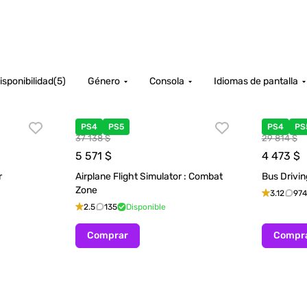
isponibilidad
(
5
)
Género
Consola
Idiomas de pantalla
PS4
PS5
PS4
PS
37 138 $
29 814 $
5 571
$
4 473
$
r
Airplane Flight Simulator : Combat
Bus Drivin
Zone
3.12
974
2.5
135
Disponible
Comprar
Compr