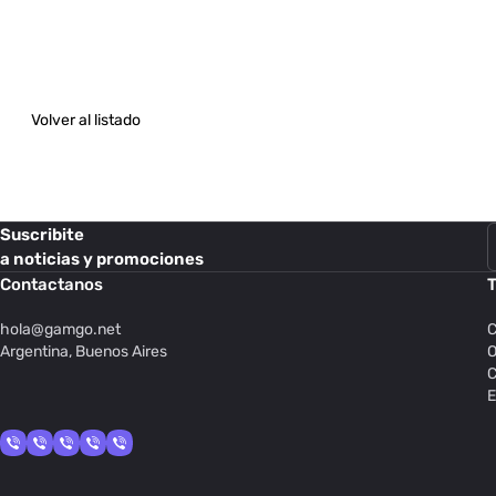
Volver al listado
Suscribite
a noticias y promociones
Contactanos
T
hola@
gamgo.net
C
Argentina, Buenos Aires
O
C
E