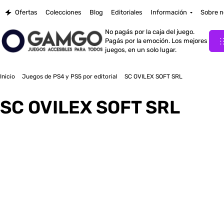
Ofertas
Colecciones
Blog
Editoriales
Información
Sobre n
No pagás por la caja del juego.
Pagás por la emoción. Los mejores
juegos, en un solo lugar.
Inicio
Juegos de PS4 y PS5 por editorial
SC OVILEX SOFT SRL
SC OVILEX SOFT SRL