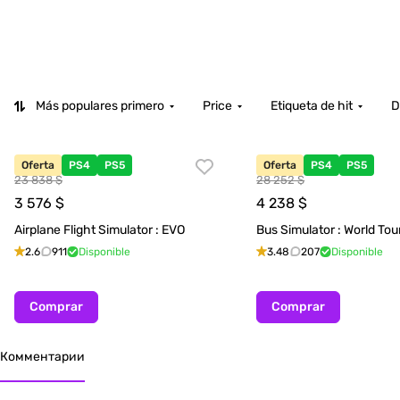
Más populares primero
Price
Etiqueta de hit
D
Oferta
PS4
PS5
Oferta
PS4
PS5
23 838 $
28 252 $
3 576
$
4 238
$
Airplane Flight Simulator : EVO
Bus Simulator : World Tou
2.6
911
Disponible
3.48
207
Disponible
Comprar
Comprar
Комментарии