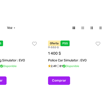
Voz
5
Oferta
PS5
9 332 $
1 400
$
g Simulator : EVO
Police Car Simulator : EVO
Disponible
2.49
81
Disponible
ar
Comprar