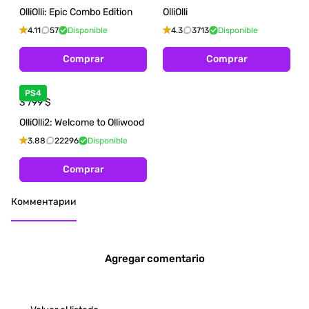
OlliOlli: Epic Combo Edition
OlliOlli
4.11
57
Disponible
4.3
3713
Disponible
Comprar
Comprar
PS4
3 799
$
OlliOlli2: Welcome to Olliwood
3.88
22296
Disponible
Comprar
Комментарии
Agregar comentario