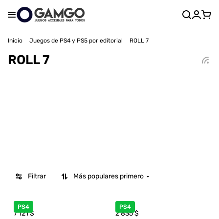
Inicio
Juegos de PS4 y PS5 por editorial
ROLL 7
ROLL 7
Filtrar
Más populares primero
PS4
PS4
7 121
$
2 835
$