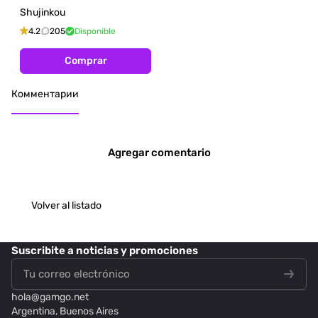
Shujinkou
4.2
205
Disponible
Comprar
Комментарии
Agregar comentario
Volver al listado
Suscribite
a noticias y promociones
hola@
gamgo.net
Argentina, Buenos Aires