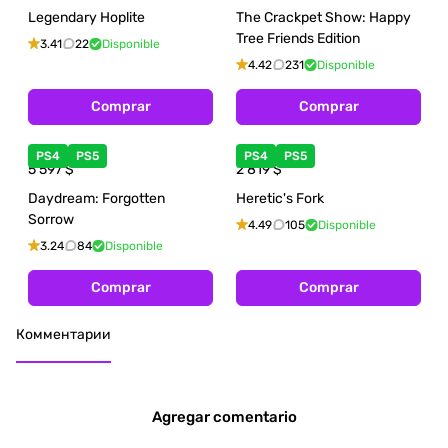
Legendary Hoplite
The Crackpet Show: Happy
Tree Friends Edition
3.41
22
Disponible
4.42
231
Disponible
Comprar
Comprar
PS4
PS5
PS4
PS5
5 597
$
2 819
$
Daydream: Forgotten
Heretic's Fork
Sorrow
4.49
105
Disponible
3.24
84
Disponible
Comprar
Comprar
Комментарии
Agregar comentario