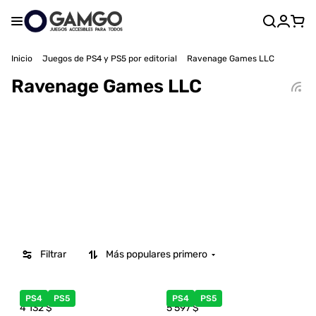
Inicio
Juegos de PS4 y PS5 por editorial
Ravenage Games LLC
Ravenage Games LLC
Filtrar
Más populares primero
PS4
PS5
PS4
PS5
4 132
$
5 597
$