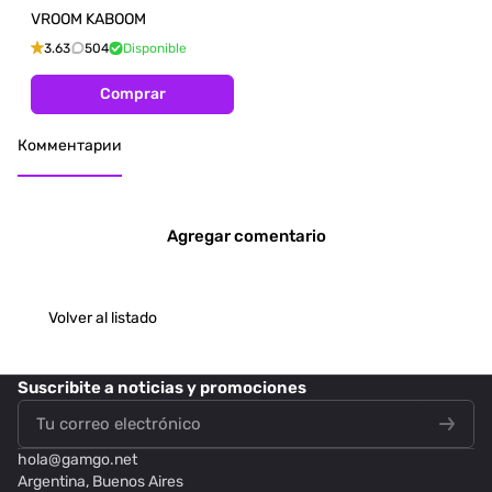
VROOM KABOOM
3.63
504
Disponible
Comprar
Комментарии
Agregar comentario
Volver al listado
Suscribite
a noticias y promociones
hola@
gamgo.net
Argentina, Buenos Aires