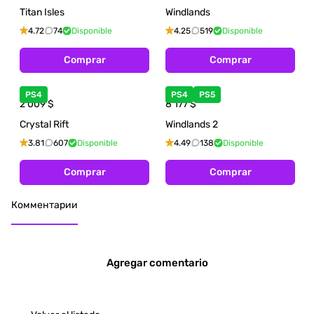
Titan Isles
Windlands
4.72
74
Disponible
4.25
519
Disponible
Comprar
Comprar
PS4
PS4
PS5
2 009
$
8 177
$
Crystal Rift
Windlands 2
3.81
607
Disponible
4.49
138
Disponible
Comprar
Comprar
Комментарии
Agregar comentario