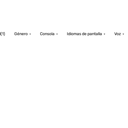
d
(
1
)
Género
Consola
Idiomas de pantalla
Voz