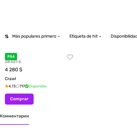
Más populares primero
Etiqueta de hit
Disponibilida
PS4
28 527 $
4 280
$
Crawl
4.73
717
Disponible
Comprar
Комментарии