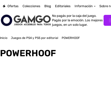
Ofertas
Colecciones
Blog
Editoriales
Información
Sobre n
No pagás por la caja del juego.
Pagás por la emoción. Los mejores
juegos, en un solo lugar.
Inicio
Juegos de PS4 y PS5 por editorial
POWERHOOF
POWERHOOF