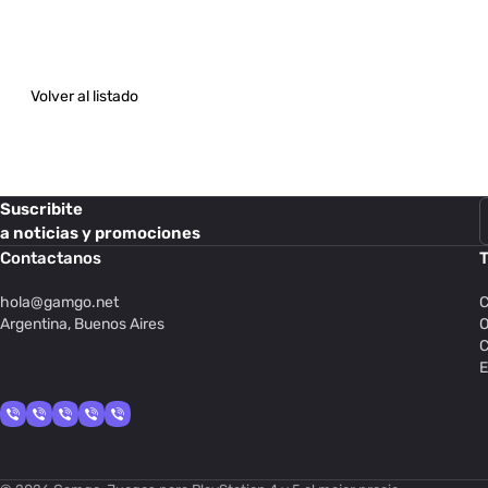
Volver al listado
Suscribite
a noticias y promociones
Contactanos
T
hola@
gamgo.net
C
Argentina, Buenos Aires
O
C
E