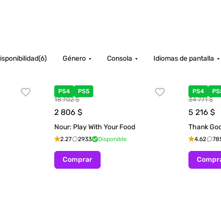
isponibilidad
(
6
)
Género
Consola
Idiomas de pantalla
PS4
PS5
PS4
PS
18 702 $
34 771 $
2 806
$
5 216
$
Nour: Play With Your Food
Thank Goo
2.27
2933
Disponible
4.62
78
Comprar
Compr