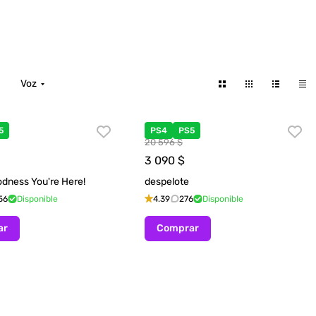
Voz
5
PS4
PS5
20 596 $
3 090
$
dness You're Here!
despelote
56
Disponible
4.39
276
Disponible
ar
Comprar