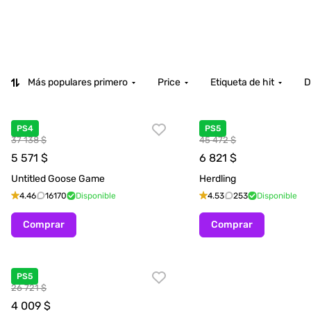
Más populares primero
Price
Etiqueta de hit
D
PS4
PS5
37 138 $
45 472 $
5 571
$
6 821
$
Untitled Goose Game
Herdling
4.46
16170
Disponible
4.53
253
Disponible
Comprar
Comprar
PS5
26 721 $
4 009
$