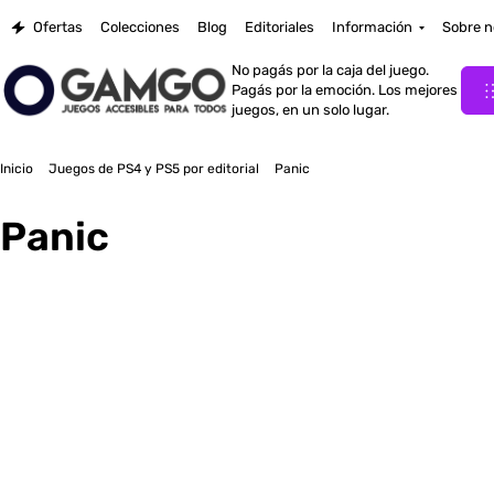
Ofertas
Colecciones
Blog
Editoriales
Información
Sobre n
No pagás por la caja del juego.
Pagás por la emoción. Los mejores
juegos, en un solo lugar.
Inicio
Juegos de PS4 y PS5 por editorial
Panic
Panic