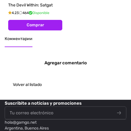
The Devil Within: Satgat
4.23
464
Disponible
Comprar
Комментарии
Agregar comentario
Volver al listado
Suscribite
a noticias y promociones
hola@
gamgo.net
Argentina, Buenos Aires