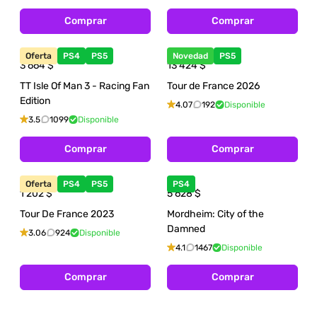
Comprar
Comprar
Oferta
PS4
PS5
Novedad
PS5
3 664
$
13 424
$
TT Isle Of Man 3 - Racing Fan
Tour de France 2026
Edition
4.07
192
Disponible
3.5
1099
Disponible
Comprar
Comprar
Oferta
PS4
PS5
PS4
1 202
$
5 628
$
Tour De France 2023
Mordheim: City of the
Damned
3.06
924
Disponible
4.1
1467
Disponible
Comprar
Comprar