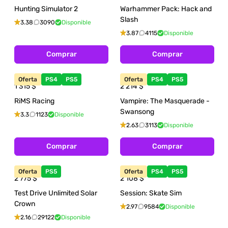
Hunting Simulator 2
Warhammer Pack: Hack and
Slash
3.38
3090
Disponible
3.87
4115
Disponible
Comprar
Comprar
Oferta
PS4
PS5
Oferta
PS4
PS5
1 315
$
2 214
$
RiMS Racing
Vampire: The Masquerade -
Swansong
3.3
1123
Disponible
2.63
3113
Disponible
Comprar
Comprar
Oferta
PS5
Oferta
PS4
PS5
2 775
$
2 108
$
Test Drive Unlimited Solar
Session: Skate Sim
Crown
2.97
9584
Disponible
2.16
29122
Disponible