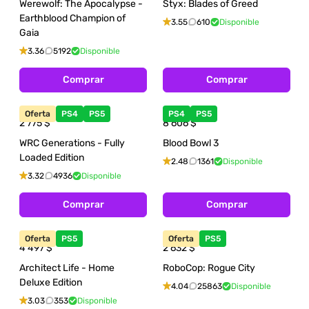
Werewolf: The Apocalypse -
Styx: Blades of Greed
Earthblood Champion of
3.55
610
Disponible
Gaia
3.36
5192
Disponible
Comprar
Comprar
Oferta
PS4
PS5
PS4
PS5
2 775
$
8 606
$
WRC Generations - Fully
Blood Bowl 3
Loaded Edition
2.48
1361
Disponible
3.32
4936
Disponible
Comprar
Comprar
Oferta
PS5
Oferta
PS5
4 497
$
2 632
$
Architect Life - Home
RoboCop: Rogue City
Deluxe Edition
4.04
25863
Disponible
3.03
353
Disponible