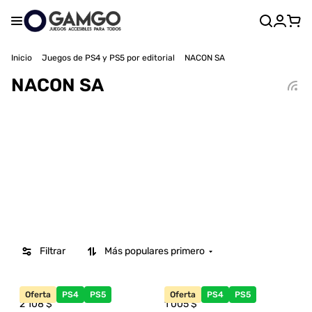
Inicio
Juegos de PS4 y PS5 por editorial
NACON SA
NACON SA
Filtrar
Más populares primero
Oferta
PS4
PS5
Oferta
PS4
PS5
2 108
$
1 005
$