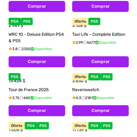
Comprar
Comprar
PS4
PS5
Oferta
PS5
2 989
$
3 108
$
WRC 10 - Deluxe Edition PS4
Taxi Life - Complete Edition
& PS5
2.99
5677
Disponible
3.8
2355
Disponible
Comprar
Comprar
PS5
Oferta
PS4
PS5
13 424
$
3 830
$
Tour de France 2025
Ravenswatch
3.75
440
Disponible
4.3
2181
Disponible
Comprar
Comprar
Oferta
PS4
PS5
Oferta
PS4
PS5
1 005
$
11 739
$