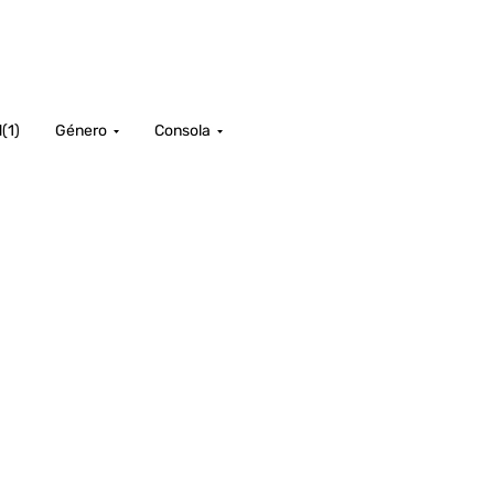
d
(
1
)
Género
Consola