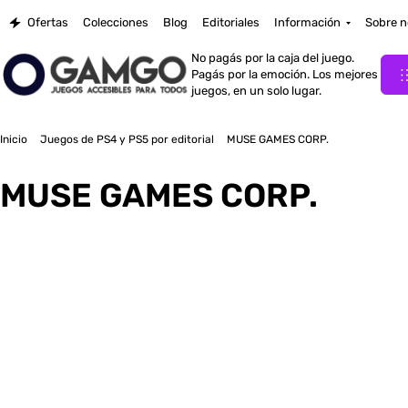
Ofertas
Colecciones
Blog
Editoriales
Información
Sobre n
No pagás por la caja del juego.
Pagás por la emoción. Los mejores
juegos, en un solo lugar.
Inicio
Juegos de PS4 y PS5 por editorial
MUSE GAMES CORP.
MUSE GAMES CORP.