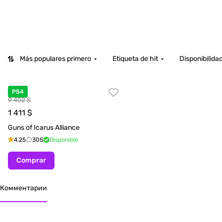
Más populares primero
Etiqueta de hit
Disponibilida
PS4
9 402 $
1 411
$
Guns of Icarus Alliance
4.25
305
Disponible
Comprar
Комментарии