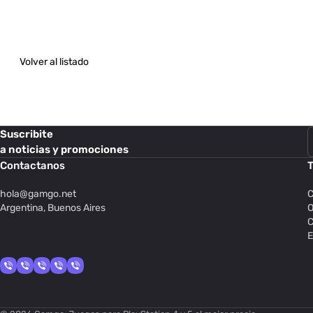
Volver al listado
Suscribite
a noticias y promociones
Contactanos
T
hola@
gamgo.net
C
Argentina, Buenos Aires
O
C
E