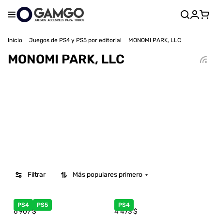
Inicio
Juegos de PS4 y PS5 por editorial
MONOMI PARK, LLC
MONOMI PARK, LLC
Filtrar
Más populares primero
PS4
PS5
PS4
6 907
$
4 473
$