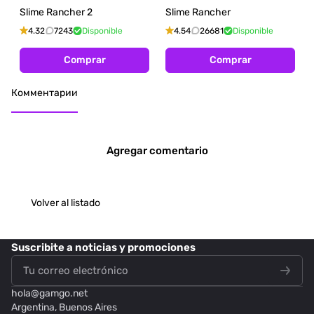
Slime Rancher 2
Slime Rancher
4.32
7243
Disponible
4.54
26681
Disponible
Comprar
Comprar
Комментарии
Agregar comentario
Volver al listado
Suscribite
a noticias y promociones
hola@
gamgo.net
Argentina, Buenos Aires