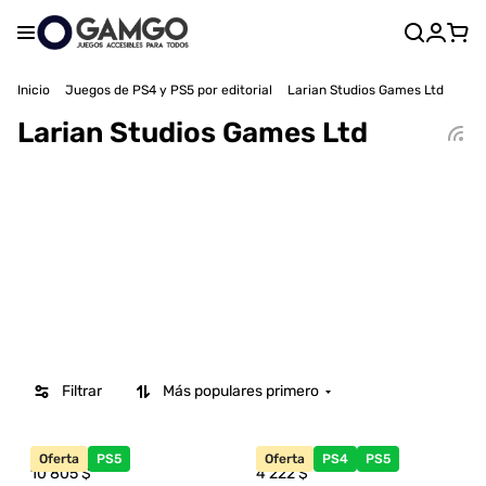
Inicio
Juegos de PS4 y PS5 por editorial
Larian Studios Games Ltd
Larian Studios Games Ltd
Filtrar
Más populares primero
Oferta
PS5
Oferta
PS4
PS5
10 805
$
4 222
$