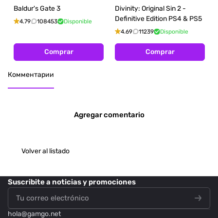
Baldur's Gate 3
Divinity: Original Sin 2 -
Definitive Edition PS4 & PS5
4.79
108453
Disponible
4.69
11239
Disponible
Comprar
Comprar
Комментарии
Agregar comentario
Volver al listado
Suscribite
a noticias y promociones
hola@
gamgo.net