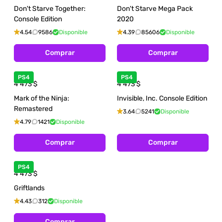
Don't Starve Together:
Don't Starve Mega Pack
Console Edition
2020
4.54
9586
Disponible
4.39
85606
Disponible
Comprar
Comprar
PS4
PS4
4 473
$
4 473
$
Mark of the Ninja:
Invisible, Inc. Console Edition
Remastered
3.64
5241
Disponible
4.79
1421
Disponible
Comprar
Comprar
PS4
4 473
$
Griftlands
4.43
312
Disponible
Comprar