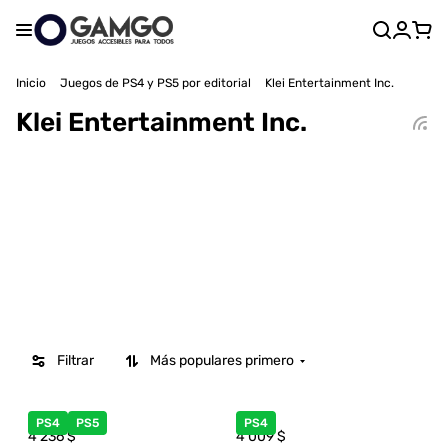
Inicio
Juegos de PS4 y PS5 por editorial
Klei Entertainment Inc.
Klei Entertainment Inc.
Filtrar
Más populares primero
PS4
PS5
PS4
4 236
$
4 009
$