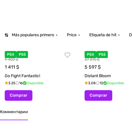
Más populares primero
Price
Etiqueta de hit
D
PS4
PS5
PS4
PS5
9 402 $
37 310 $
1 411
$
5 597
$
Go Fight Fantastic!
Distant Bloom
3.25
16
Disponible
3.08
12
Disponible
Comprar
Comprar
Комментарии