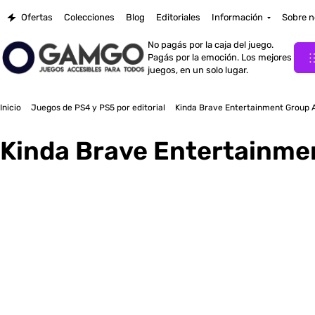
Ofertas
Colecciones
Blog
Editoriales
Información
Sobre n
No pagás por la caja del juego.
Pagás por la emoción. Los mejores
juegos, en un solo lugar.
Inicio
Juegos de PS4 y PS5 por editorial
Kinda Brave Entertainment Group 
Kinda Brave Entertainme