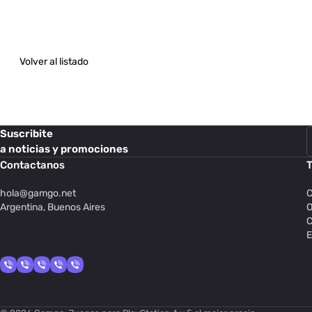
Volver al listado
Suscribite
a noticias y promociones
Contactanos
T
hola@
gamgo.net
C
Argentina, Buenos Aires
O
C
E