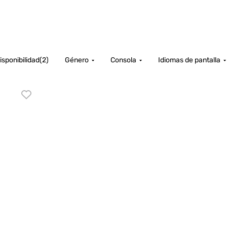
isponibilidad
(
2
)
Género
Consola
Idiomas de pantalla