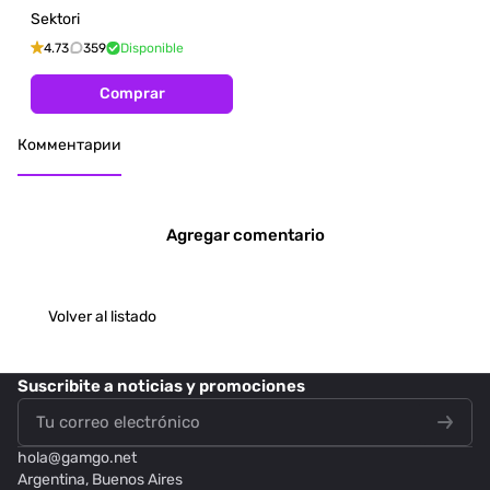
Sektori
4.73
359
Disponible
Comprar
Комментарии
Agregar comentario
Volver al listado
Suscribite
a noticias y promociones
hola@
gamgo.net
Argentina, Buenos Aires