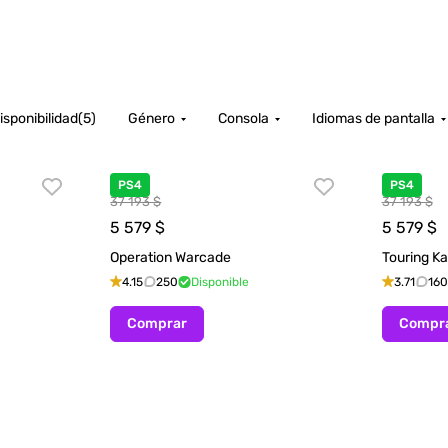
isponibilidad
(
5
)
Género
Consola
Idiomas de pantalla
PS4
PS4
37 193 $
37 193 $
5 579
$
5 579
$
Operation Warcade
Touring Ka
4.15
250
Disponible
3.71
160
Comprar
Compr