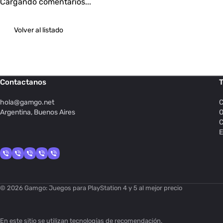
Cargando comentarios...
Volver al listado
Contactanos
T
hola@
gamgo.net
C
Argentina, Buenos Aires
O
C
E
© 2026 Gamgo: Juegos para PlayStation 4 y 5 al mejor precio
En este sitio se utilizan
tecnologías de recomendación
.