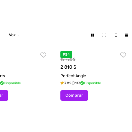
Voz
PS4
18 730 $
2 810
$
rts
Perfect Angle
Disponible
3.82
113
Disponible
ar
Comprar