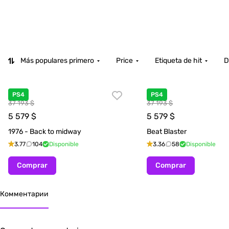
Más populares primero
Price
Etiqueta de hit
D
PS4
PS4
37 193 $
37 193 $
5 579
$
5 579
$
1976 - Back to midway
Beat Blaster
3.77
104
Disponible
3.36
58
Disponible
Comprar
Comprar
Комментарии