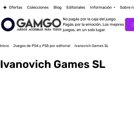
Ofertas
Colecciones
Blog
Editoriales
Información
Sobre n
No pagás por la caja del juego.
Pagás por la emoción. Los mejores
juegos, en un solo lugar.
Inicio
Juegos de PS4 y PS5 por editorial
Ivanovich Games SL
Ivanovich Games SL