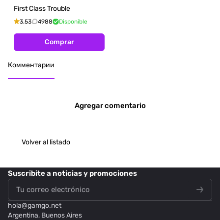
First Class Trouble
3.53
4988
Disponible
Comprar
Комментарии
Agregar comentario
Volver al listado
Suscribite
a noticias y promociones
hola@
gamgo.net
Argentina, Buenos Aires