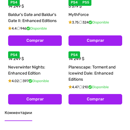
PS4
PS4
PS5
14 249
$
5 579
$
Baldur's Gate and Baldur's
MythForce
Gate II: Enhanced Editions
3.75
324
Disponible
4.4
946
Disponible
Comprar
Comprar
PS4
PS4
14 249
$
14 249
$
Neverwinter Nights:
Planescape: Torment and
Enhanced Edition
Icewind Dale: Enhanced
Editions
4.02
397
Disponible
4.47
210
Disponible
Comprar
Comprar
Комментарии