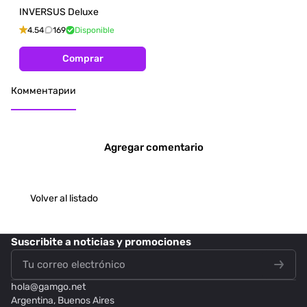
INVERSUS Deluxe
4.54
169
Disponible
Comprar
Комментарии
Agregar comentario
Volver al listado
Suscribite
a noticias y promociones
hola@
gamgo.net
Argentina, Buenos Aires