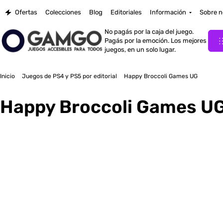
Ofertas
Colecciones
Blog
Editoriales
Información
Sobre n
No pagás por la caja del juego.
Pagás por la emoción. Los mejores
juegos, en un solo lugar.
Inicio
Juegos de PS4 y PS5 por editorial
Happy Broccoli Games UG
Happy Broccoli Games U