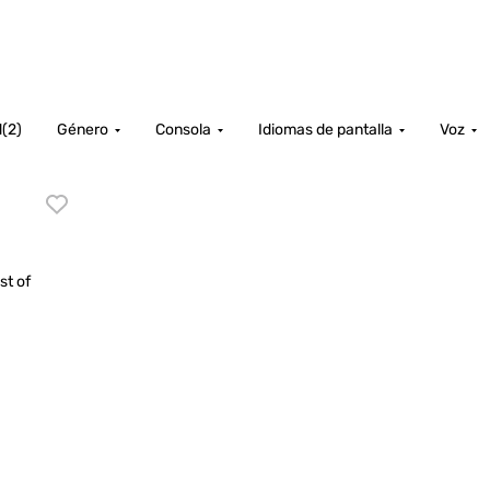
d
(
2
)
Género
Consola
Idiomas de pantalla
Voz
st of