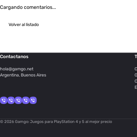
Cargando comentarios...
Volver al listado
Contactanos
T
hola@
gamgo.net
C
Argentina, Buenos Aires
O
C
E
© 2026 Gamgo: Juegos para PlayStation 4 y 5 al mejor precio