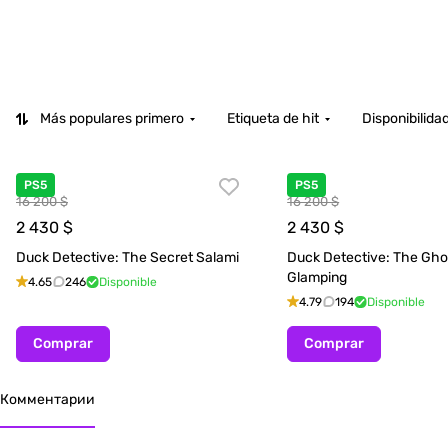
Más populares primero
Etiqueta de hit
Disponibilida
PS5
PS5
16 200 $
16 200 $
2 430
$
2 430
$
Duck Detective: The Secret Salami
Duck Detective: The Gho
Glamping
4.65
246
Disponible
4.79
194
Disponible
Comprar
Comprar
Комментарии