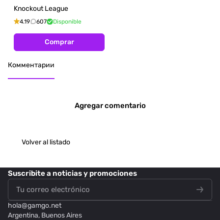
Knockout League
4.19
607
Disponible
Comprar
Комментарии
Agregar comentario
Volver al listado
Suscribite
a noticias y promociones
hola@
gamgo.net
Argentina, Buenos Aires