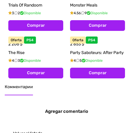
Trials Of Randoom
Monster Meals
3
2
Disponible
4.56
9
Disponible
Comprar
Comprar
Oferta
PS4
Oferta
PS4
2 206
$
2 853
$
The Rise
Party Saboteurs: After Party
4
3
Disponible
4
5
Disponible
Comprar
Comprar
Комментарии
Agregar comentario