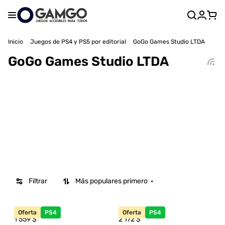
Inicio
Juegos de PS4 y PS5 por editorial
GoGo Games Studio LTDA
GoGo Games Studio LTDA
Filtrar
Más populares primero
Oferta
PS4
Oferta
PS4
1 559
$
2 172
$