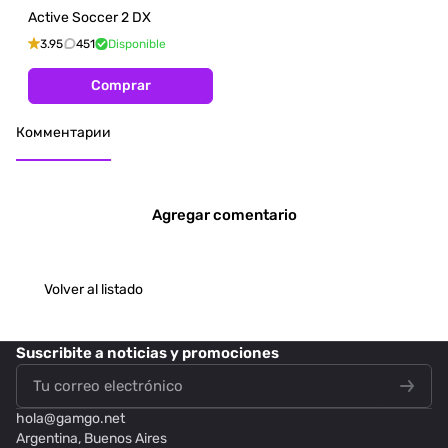
Active Soccer 2 DX
3.95
451
Disponible
Comprar
Комментарии
Agregar comentario
Volver al listado
Suscribite
a noticias y promociones
hola@
gamgo.net
Argentina, Buenos Aires