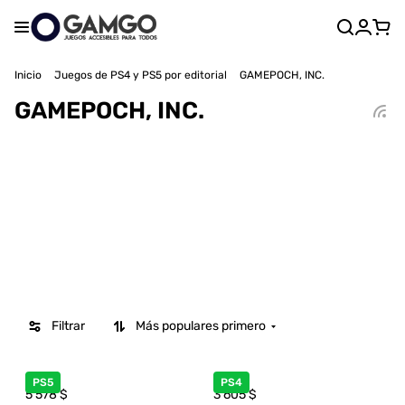
Inicio
Juegos de PS4 y PS5 por editorial
GAMEPOCH, INC.
GAMEPOCH, INC.
Filtrar
Más populares primero
PS5
PS4
5 578
$
3 605
$