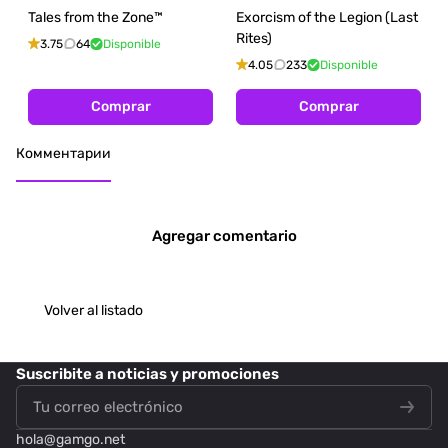
Tales from the Zone™
Exorcism of the Legion (Last
Rites)
3.75
64
Disponible
4.05
233
Disponible
Comprar
Comprar
Комментарии
Agregar comentario
Volver al listado
Suscribite
a noticias y promociones
hola@
gamgo.net