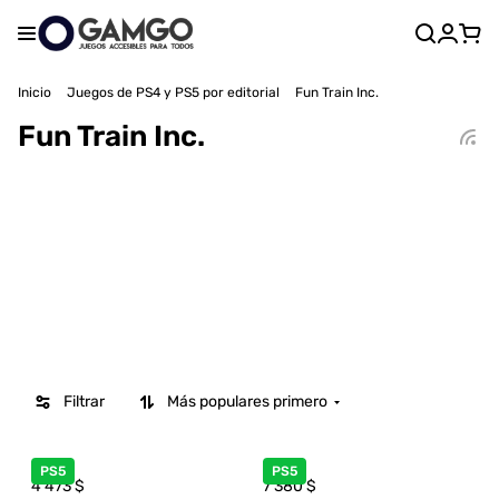
Inicio
Juegos de PS4 y PS5 por editorial
Fun Train Inc.
Fun Train Inc.
Filtrar
Más populares primero
PS5
PS5
4 473
$
7 380
$