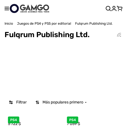
Inicio
Juegos de PS4 y PS5 por editorial
Fulqrum Publishing Ltd.
Fulqrum Publishing Ltd.
Filtrar
Más populares primero
PS4
PS4
5 722
$
7 059
$