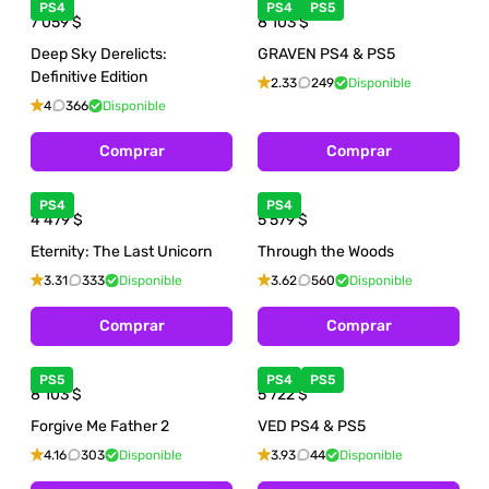
PS4
PS4
PS5
7 059
$
8 103
$
Deep Sky Derelicts:
GRAVEN PS4 & PS5
Definitive Edition
2.33
249
Disponible
4
366
Disponible
Comprar
Comprar
PS4
PS4
4 479
$
5 579
$
Eternity: The Last Unicorn
Through the Woods
3.31
333
Disponible
3.62
560
Disponible
Comprar
Comprar
PS5
PS4
PS5
8 103
$
5 722
$
Forgive Me Father 2
VED PS4 & PS5
4.16
303
Disponible
3.93
44
Disponible