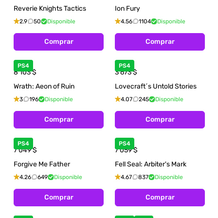
Reverie Knights Tactics
Ion Fury
2.9
50
Disponible
4.56
1104
Disponible
Comprar
Comprar
PS4
PS4
8 103
$
3 673
$
Wrath: Aeon of Ruin
Lovecraft´s Untold Stories
3
196
Disponible
4.07
245
Disponible
Comprar
Comprar
PS4
PS4
7 049
$
7 059
$
Forgive Me Father
Fell Seal: Arbiter's Mark
4.26
649
Disponible
4.67
837
Disponible
Comprar
Comprar