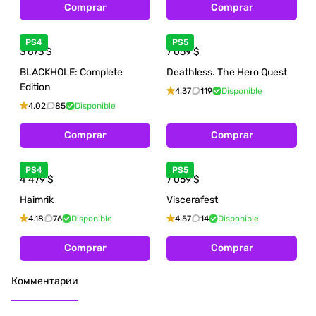
Comprar
Comprar
PS4
PS5
3 673
$
7 059
$
BLACKHOLE: Complete
Deathless. The Hero Quest
Edition
4.37
119
Disponible
4.02
85
Disponible
Comprar
Comprar
PS4
PS5
4 479
$
7 059
$
Haimrik
Viscerafest
4.18
76
Disponible
4.57
14
Disponible
Comprar
Comprar
Комментарии