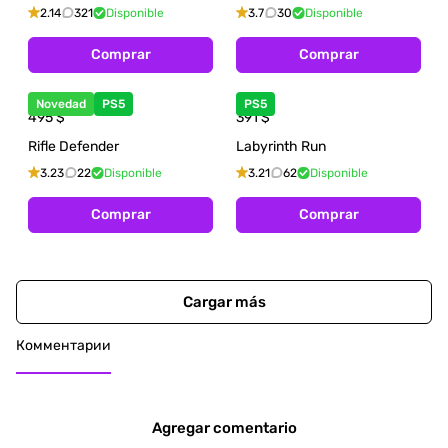
2.14
321
Disponible
3.7
30
Disponible
Comprar
Comprar
Novedad
PS5
PS5
495
$
391
$
Rifle Defender
Labyrinth Run
3.23
22
Disponible
3.21
62
Disponible
Comprar
Comprar
Cargar más
Комментарии
Agregar comentario