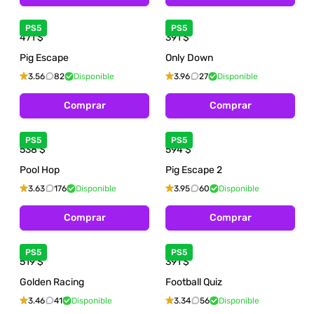
PS5
PS5
471
$
391
$
Pig Escape
Only Down
3.56
82
Disponible
3.96
27
Disponible
Comprar
Comprar
PS5
PS5
538
$
594
$
Pool Hop
Pig Escape 2
3.63
176
Disponible
3.95
60
Disponible
Comprar
Comprar
PS5
PS5
519
$
391
$
Golden Racing
Football Quiz
3.46
41
Disponible
3.34
56
Disponible