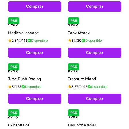
Comprar
Comprar
PS5
PS5
495
$
495
$
Medieval escape
Tank Attack
2.81
143
Disponible
3
30
Disponible
Comprar
Comprar
PS5
PS5
594
$
594
$
Time Rush Racing
Treasure Island
3
23
Disponible
3.27
192
Disponible
Comprar
Comprar
PS5
PS5
391
$
495
$
Exit the Lot
Ball in the hole!