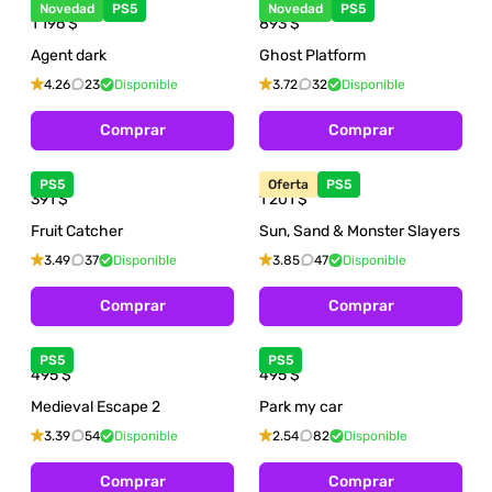
Novedad
PS5
Novedad
PS5
1 196
$
893
$
Agent dark
Ghost Platform
4.26
23
Disponible
3.72
32
Disponible
Comprar
Comprar
PS5
Oferta
PS5
391
$
1 201
$
Fruit Catcher
Sun, Sand & Monster Slayers
3.49
37
Disponible
3.85
47
Disponible
Comprar
Comprar
PS5
PS5
495
$
495
$
Medieval Escape 2
Park my car
3.39
54
Disponible
2.54
82
Disponible
Comprar
Comprar