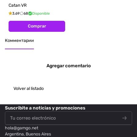
Catan VR
3.69
68
Disponible
Comprar
Комментарии
Agregar comentario
Volver al listado
Suscribite
a noticias y promociones
hola@
gamgo.net
Argentina, Buenos Aires