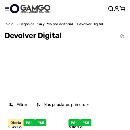
Inicio
Juegos de PS4 y PS5 por editorial
Devolver Digital
Devolver Digital
Filtrar
Más populares primero
Oferta
PS4
PS5
PS4
PS5
4 091
$
3 684
$