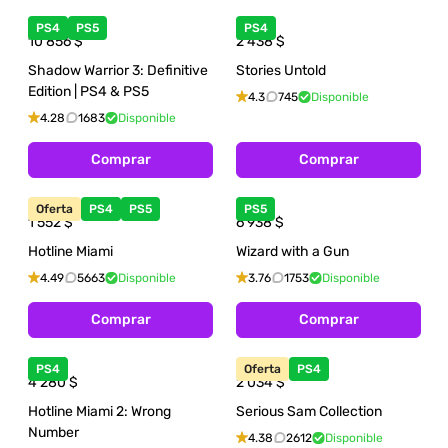
PS4
PS5
PS4
10 856
$
2 438
$
Shadow Warrior 3: Definitive
Stories Untold
Edition | PS4 & PS5
4.3
745
Disponible
4.28
1683
Disponible
Comprar
Comprar
Oferta
PS4
PS5
PS5
1 552
$
6 938
$
Hotline Miami
Wizard with a Gun
4.49
5663
Disponible
3.76
1753
Disponible
Comprar
Comprar
PS4
Oferta
PS4
4 280
$
2 034
$
Hotline Miami 2: Wrong
Serious Sam Collection
Number
4.38
2612
Disponible