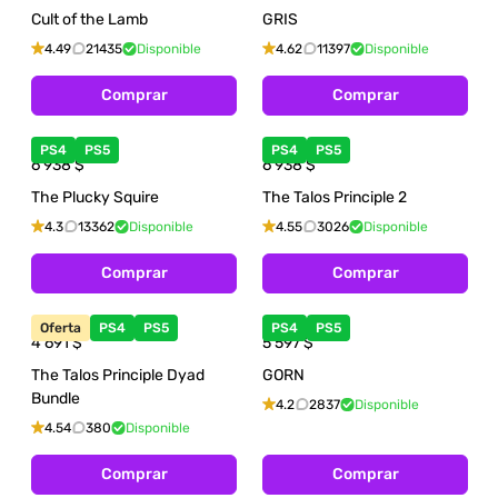
Cult of the Lamb
GRIS
4.49
21435
Disponible
4.62
11397
Disponible
Comprar
Comprar
PS4
PS5
PS4
PS5
6 938
$
6 938
$
The Plucky Squire
The Talos Principle 2
4.3
13362
Disponible
4.55
3026
Disponible
Comprar
Comprar
Oferta
PS4
PS5
PS4
PS5
4 691
$
5 597
$
The Talos Principle Dyad
GORN
Bundle
4.2
2837
Disponible
4.54
380
Disponible
Comprar
Comprar