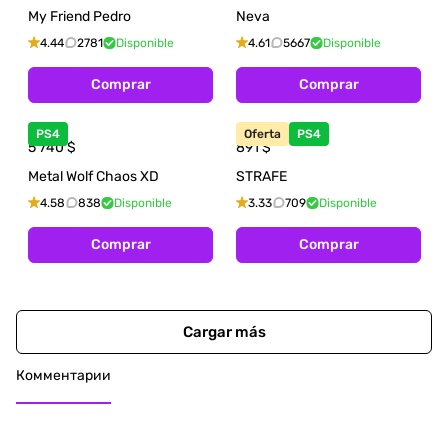
My Friend Pedro
Neva
4.44
2781
Disponible
4.61
5667
Disponible
Comprar
Comprar
PS4
Oferta
PS4
5 740
$
891
$
Metal Wolf Chaos XD
STRAFE
4.58
838
Disponible
3.33
709
Disponible
Comprar
Comprar
Cargar más
Комментарии