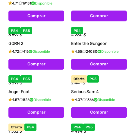
4.71
19131
Disponible
Comprar
Comprar
PS4
PS5
PS4
5 597
$
4 280
$
GORN 2
Enter the Gungeon
4.72
416
Disponible
4.55
24080
Disponible
Comprar
Comprar
PS4
PS5
Oferta
PS5
5 597
$
2 441
$
Anger Foot
Serious Sam 4
4.57
826
Disponible
4.07
1366
Disponible
Comprar
Comprar
Oferta
PS4
PS4
PS5
1 552
$
4 494
$