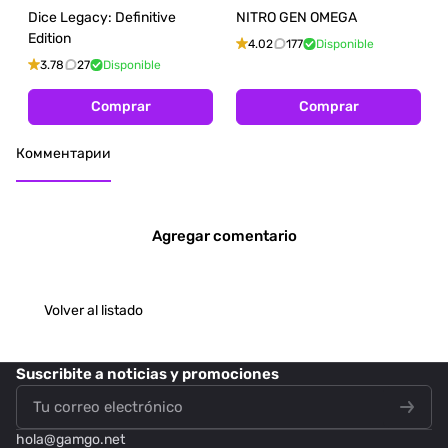
Dice Legacy: Definitive
NITRO GEN OMEGA
Edition
4.02
177
Disponible
3.78
27
Disponible
Comprar
Comprar
Комментарии
Agregar comentario
Volver al listado
Suscribite
a noticias y promociones
hola@
gamgo.net