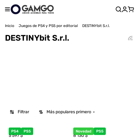
Inicio
Juegos de PS4 y PS5 por editorial
DESTINYbit S.r.l.
DESTINYbit S.r.l.
Filtrar
Más populares primero
PS4
PS5
Novedad
PS5
5 597
$
8 130
$